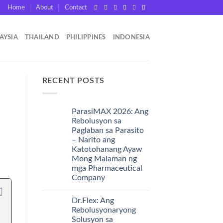
Home
About
Contact
AYSIA
THAILAND
PHILIPPINES
INDONESIA
RECENT POSTS
ParasiMAX 2026: Ang
Rebolusyon sa
Paglaban sa Parasito
– Narito ang
Katotohanang Ayaw
Mong Malaman ng
mga Pharmaceutical
Company
Dr.Flex: Ang
Rebolusyonaryong
Solusyon sa