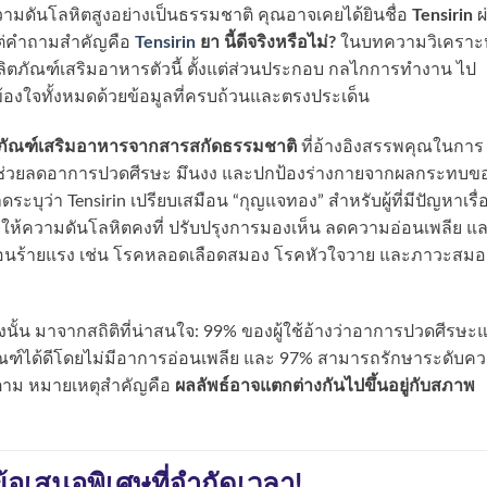
ดันโลหิตสูงอย่างเป็นธรรมชาติ คุณอาจเคยได้ยินชื่อ
Tensirin
ผ
่คำถามสำคัญคือ
Tensirin
ยา นี้ดีจริงหรือไม่?
ในบทความวิเคราะห
ผลิตภัณฑ์เสริมอาหารตัวนี้ ตั้งแต่ส่วนประกอบ กลไกการทำงาน ไป
ข้องใจทั้งหมดด้วยข้อมูลที่ครบถ้วนและตรงประเด็น
ตภัณฑ์เสริมอาหารจากสารสกัดธรรมชาติ
ที่อ้างอิงสรรพคุณในการ
 ช่วยลดอาการปวดศีรษะ มึนงง และปกป้องร่างกายจากผลกระทบข
ุว่า Tensirin เปรียบเสมือน “กุญแจทอง” สำหรับผู้ที่มีปัญหาเรื่
ห้ความดันโลหิตคงที่ ปรับปรุงการมองเห็น ลดความอ่อนเพลีย และ
้อนร้ายแรง เช่น โรคหลอดเลือดสมอง โรคหัวใจวาย และภาวะสมอ
อิงนั้น มาจากสถิติที่น่าสนใจ: 99% ของผู้ใช้อ้างว่าอาการปวดศีรษะ
ภัณฑ์ได้ดีโดยไม่มีอาการอ่อนเพลีย และ 97% สามารถรักษาระดับค
ก็ตาม หมายเหตุสำคัญคือ
ผลลัพธ์อาจแตกต่างกันไปขึ้นอยู่กับสภาพ
ข้อเสนอพิเศษที่จำกัดเวลา!