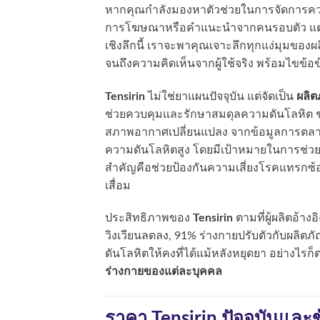
หากคุณกำลังมองหาตัวช่วยในการจัดการความ
การโฆษณาหรือคำแนะนำจากคนรอบตัว แต
เชิงลึกนี้ เราจะพาคุณเจาะลึกทุกแง่มุมของ
จนถึงความคิดเห็นจากผู้ใช้จริง พร้อมไขข้อ
Tensirin
ไม่ใช่ยาแผนปัจจุบัน แต่จัดเป็น
ผลิ
ช่วยควบคุมและรักษาสมดุลความดันโลหิต
สภาพอากาศเปลี่ยนแปลง จากข้อมูลการตลาดระบ
ความดันโลหิตสูง โดยมีเป้าหมายในการช่วยใ
สำคัญคือช่วยป้องกันความเสี่ยงโรคแทรกซ
เสื่อม
ประสิทธิภาพของ
Tensirin
ตามที่ผู้ผลิตอ้าง
วิงเวียนลดลง, 91% ร่างกายปรับตัวกับผลิต
ดันโลหิตให้คงที่ได้แม้หลังหยุดยา อย่างไร
ร่างกายของแต่ละบุคคล
ราคา Tensirin ปัจจุบันและ