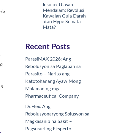
Insulux Ulasan
Mendalam: Revolusi
ร่ง
Kawalan Gula Darah
atau Hype Semata-
Mata?
Recent Posts
้
ParasiMAX 2026: Ang
ช้
Rebolusyon sa Paglaban sa
Parasito – Narito ang
Katotohanang Ayaw Mong
าร
Malaman ng mga
Pharmaceutical Company
Dr.Flex: Ang
Rebolusyonaryong Solusyon sa
Magkasanib na Sakit –
Pagsusuri ng Eksperto