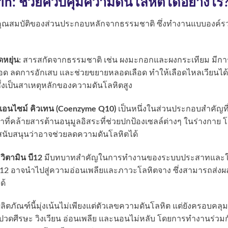
n: ช่วยควบคุมความดันโลหิตได้อย่างไร
คุณสมบัติของส่วนประกอบหลักจากธรรมชาติ ซึ่งทำงานแบบองค์ร
หยุ่น:
สารสกัดจากธรรมชาติ เช่น ผงมะกอกและผงกระเทียม มีกา
ือด ลดการอักเสบ และช่วยขยายหลอดเลือด ทำให้เลือดไหลเวียนได้
่งเป็นสาเหตุหลักของความดันโลหิตสูง
เอนไซม์ คิวเทน (Coenzyme Q10)
เป็นหนึ่งในส่วนประกอบสำคัญที
าที่คล้ายสารต้านอนุมูลอิสระที่ช่วยปกป้องเซลล์ต่างๆ ในร่างกาย 
สนับสนุนว่าอาจช่วยลดความดันโลหิตได้
วิตามิน บี12
มีบทบาทสำคัญในการทำงานของระบบประสาทและ
บี12 อาจนำไปสู่ความอ่อนเพลียและภาวะโลหิตจาง ซึ่งสามารถส่งผ
ด้
ลิตภัณฑ์นี้มุ่งเน้นไม่เพียงแต่ตัวเลขความดันโลหิต แต่ยังครอบคลุม
ปวดศีรษะ วิงเวียน อ่อนเพลีย และนอนไม่หลับ โดยการทำงานร่วมก