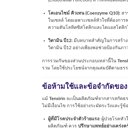
(Endothelial Function) ทำให้หลอดเลือดข
โคเอนไซม์ คิวเทน (Coenzyme Q10):
สาร
ในเซลล์ โดยเฉพาะเซลล์หัวใจที่ต้องการ
ความดันโลหิตซิสโตลิกและไดแอสโตลิก
วิตามิน บี12:
มีบทบาทสำคัญในการสร้างเ
วิตามิน บี12 อย่างเพียงพอช่วยป้องกันภ
การรวมกันของส่วนประกอบเหล่านี้ใน
Tensi
รวม โดยใช้ประโยชน์จากคุณสมบัติตามธร
ข้อห้ามใช้และข้อจำกัดของ Te
แม้
Tensirin
จะเป็นผลิตภัณฑ์จากสารสกัดธร
ไม่มีเงื่อนไข การใช้อย่างระมัดระวังและรู้ข้
ผู้ที่มีโรคประจำตัวร้ายแรง:
ผู้ป่วยโรคหัว
ผลิตภัณฑ์ ควร
ปรึกษาแพทย์อย่างเคร่งคร