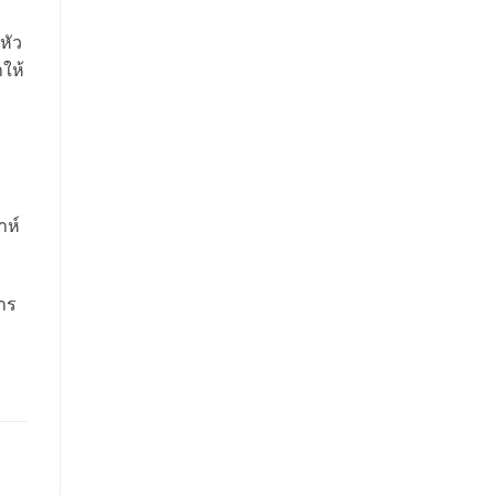
หัว
ำให้
าห์
าร